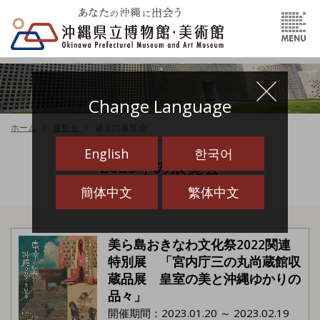
Change Language
ホーム
展覧会
過去の展覧会
English
한국어
2023年の展覧会
簡体中文
繁体中文
美ら島おきなわ文化祭2022関連
特別展 「宮内庁三の丸尚蔵館収
蔵品展 皇室の美と沖縄ゆかりの
品々」
開催期間：2023.01.20 ～ 2023.02.19