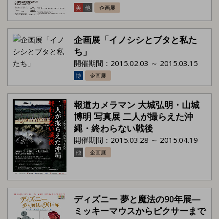
美
他
企画展
企画展「イノシシとブタと私た
ち」
開催期間：2015.02.03 ～ 2015.03.15
博
企画展
報道カメラマン 大城弘明・山城
博明 写真展 二人が撮らえた沖
縄・終わらない戦後
開催期間：2015.03.28 ～ 2015.04.19
他
企画展
ディズニー 夢と魔法の90年展―
ミッキーマウスからピクサーまで