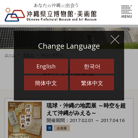
Change Language
ホーム
展覧会
過去の展覧会
English
한국어
2017年の展覧会
簡体中文
繁体中文
琉球・沖縄の地図展 ～時空を超
えて沖縄がみえる～
開催期間：2017.02.01 ～ 2017.04.16
博
企画展