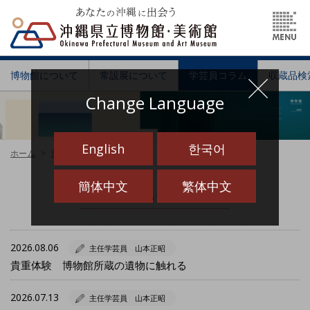
博物館について
常設展について
学芸員コラム
収蔵品検
Change Language
English
한국어
ホーム
博物館
学芸員コラム
簡体中文
繁体中文
学芸員コラム
2026.08.06
主任学芸員 山本正昭
貴重体験 博物館所蔵の遺物に触れる
2026.07.13
主任学芸員 山本正昭