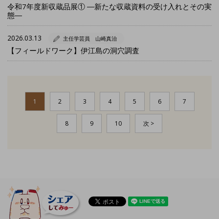
令和7年度新収蔵品展① ―新たな収蔵資料の受け入れとその実
態―
2026.03.13
主任学芸員 山崎真治
【フィールドワーク】伊江島の洞穴調査
1
2
3
4
5
6
7
8
9
10
次 >