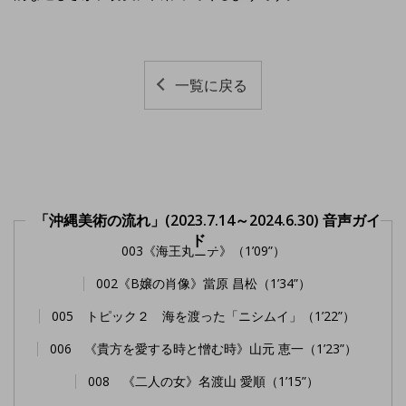
一覧に戻る
「沖縄美術の流れ」(2023.7.14～2024.6.30) 音声ガイ
ド
003《海王丸ニテ》（1’09”）
002《B嬢の肖像》當原 昌松（1’34”）
005 トピック２ 海を渡った「ニシムイ」（1’22”）
006 《貴方を愛する時と憎む時》山元 恵一（1’23”）
008 《二人の女》名渡山 愛順（1’15”）