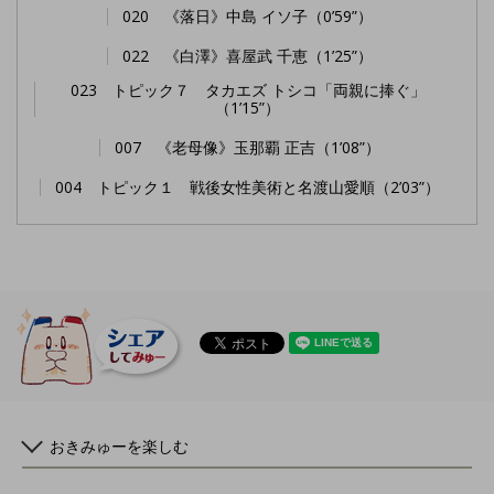
020 《落日》中島 イソ子（0’59”）
022 《白澤》喜屋武 千恵（1’25”）
023 トピック７ タカエズ トシコ「両親に捧ぐ」
（1’15”）
007 《老母像》玉那覇 正吉（1’08”）
004 トピック１ 戦後女性美術と名渡山愛順（2’03”）
おきみゅーを楽しむ