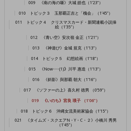
009 《南の海の噺》大城 皓也（1’23”）
010 トピック３ 玉那覇正吉と「槐会」（1’45”）
011 トピック４ クリスマスカード・新聞連載小説挿
絵（1’35”）
012 《青い空》安次嶺 金正（1’21”）
013 《神遊び》金城 規克（1’13”）
014 トピック５ 幻想絵画（1’18”）
015 《Now･･･(1)》川平 惠造（1’13”）
016 《斜影》與那覇 朝大（1’16”）
017 《ソファーの上》喜久村 徳男 （0’59”）
019 《いのち》宮良 瑛子 （1’06”）
018 トピック６ 沖縄女流美術家協会（1’15”）
021 《タイムズ・スクエアN・Y・C・２》小橋川 秀男
（1’45”）