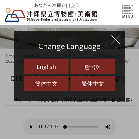
Change Language
ホーム
美術館コレクション展 音声ガイド
「沖縄美術の流れ」
(2023.7.14～2024.6.30) 音声ガイド
019 《いのち》宮良 瑛子 （1’06”）
English
한국어
019 《いのち》宮良 瑛子 （1’06”）
簡体中文
繁体中文
ナレーター：天久 愛詠（沖縄県立那覇国際高等学校 放送部）