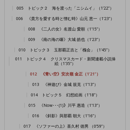
005 トピック２ 海を渡った「ニシムイ」（1’22”）
006 《貴方を愛する時と憎む時》山元 恵一（1’23”）
008 《二人の女》名渡山 愛順（1’15”）
009 《南の海の噺》大城 皓也（1’23”）
010 トピック３ 玉那覇正吉と「槐会」（1’45”）
011 トピック４ クリスマスカード・新聞連載小説挿
絵（1’35”）
012 《青い空》安次嶺 金正（1’21”）
013 《神遊び》金城 規克（1’13”）
014 トピック５ 幻想絵画（1’18”）
015 《Now･･･(1)》川平 惠造（1’13”）
016 《斜影》與那覇 朝大（1’16”）
017 《ソファーの上》喜久村 徳男 （0’59”）