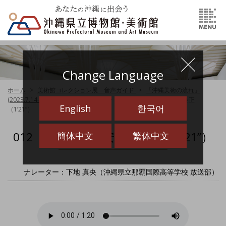
Change Language
ホーム
美術館コレクション展 音声ガイド
「沖縄美術の流れ」
(2023.7.14～2024.6.30) 音声ガイド
012 《青い空》安次嶺 金正
English
한국어
（1’21”）
012 《青い空》安次嶺 金正（1’21”）
簡体中文
繁体中文
ナレーター：下地 真央（沖縄県立那覇国際高等学校 放送部）