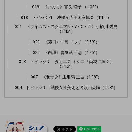
019 《いのち》宮良 瑛子 （1’06”）
018 トピック６ 沖縄女流美術家協会（1’15”）
021 《タイムズ・スクエアN・Y・C・２》小橋川 秀男
（1’45”）
020 《落日》中島 イソ子（0’59”）
022 《白澤》喜屋武 千恵（1’25”）
023 トピック７ タカエズ トシコ「両親に捧ぐ」
（1’15”）
007 《老母像》玉那覇 正吉（1’08”）
004 トピック１ 戦後女性美術と名渡山愛順（2’03”）