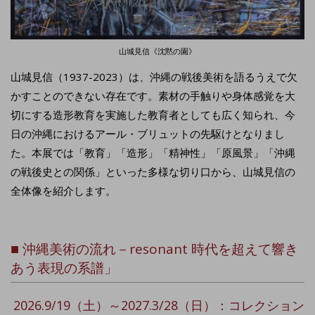
山城見信《沈黙の園》
山城見信（1937-2023）は、沖縄の戦後美術を語るうえで欠
かすことのできない存在です。素材の手触りや身体感覚を大
切にする造形教育を実施した教育者としても広く知られ、今
日の沖縄におけるアール・ブリュットの先駆けとなりまし
た。本展では「教育」「造形」「精神性」「原風景」「沖縄
の戦後史との関係」といった多様な切り口から、山城見信の
全体像を紹介します。
■
沖縄美術の流れ－resonant 時代を超えて響き
あう表現の系譜」
2026.9/19（土）～2027.3/28（日）：コレクション