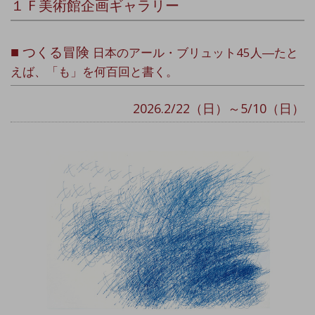
１ F 美術館企画ギャラリー
■
つくる冒険
日本のアール・ブリュット45人―たと
えば、「も」を何百回と書く。
2026.2/22（日）～5/10（日）