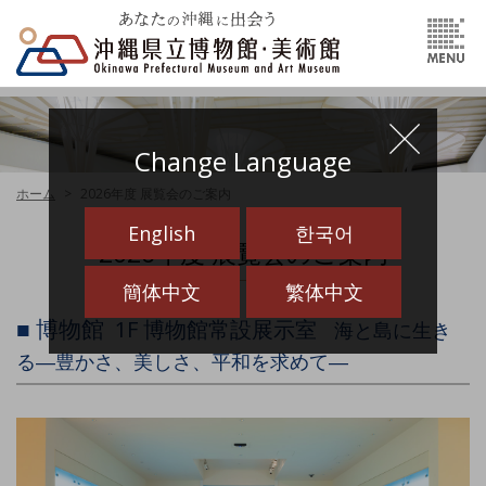
Change Language
ホーム
2026年度 展覧会のご案内
English
한국어
2026年度 展覧会のご案内
簡体中文
繁体中文
■ 博物館
1F 博物館常設展示室
海と島に生き
る―豊かさ、美しさ、平和を求めて―