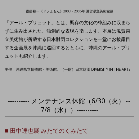
齋藤裕一《ドラえもん》2003－2005年 滋賀県立美術館藏
「アール・ブリュット」とは、既存の文化の枠組みに収まら
ずに生み出された、独創的な表現を指します。本展は滋賀県
立美術館が所蔵する日本財団コレクションを一堂にお披露目
する企画展を沖縄に巡回するとともに、沖縄のアール・ブリ
ュットも紹介します。
主催：沖縄県立博物館・美術館、（一財）日本財団 DIVERSITY IN THE ARTS
---------- メンテナンス休館（6/30（火）～
7/8（水））----------
■
田中達也展 みたてのくみたて