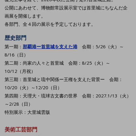
公開にあわせて、博物館常設展示室では首里城にちなんだ企
画展を開催します。
各部門、全４回の展示を予定しております。
歴史部門
第一期：
那覇港ー首里城を支えた港
会期：5/26（火）～
8/16（日）
第二期：尚家の人々と首里城 会期：8/25（火）～
10/12（月祝）
第三期：首里城と琉中関係ー王権を支えた背景ー 会期：
10/20（火）～12/20（日）
第四期：天理大・琉球古文書の世界 会期：2027.1/13（火）
～2/28（日）
特別展示：大里城雲版
美術工芸部門