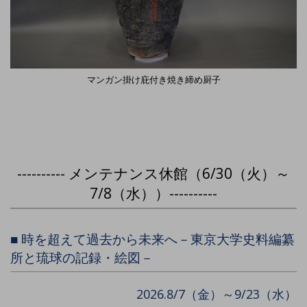
マンガン掛け庇付き焼き締め厨子
---------- メンテナンス休館（6/30（火）～
7/8（水））----------
■ 時を超えて過去から未来へ－東京大学史料編纂
所と琉球の記録・絵図－
2026.8/7（金）～9/23（水）