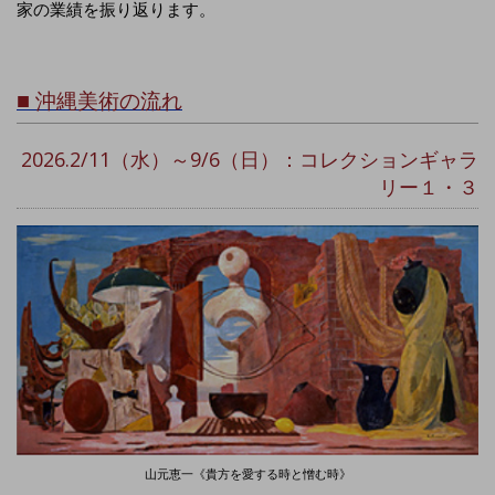
家の業績を振り返ります。
■
沖縄美術の流れ
2026.2/11（水）～9/6（日）：コレクションギャラ
リー１・３
山元恵一《貴方を愛する時と憎む時》