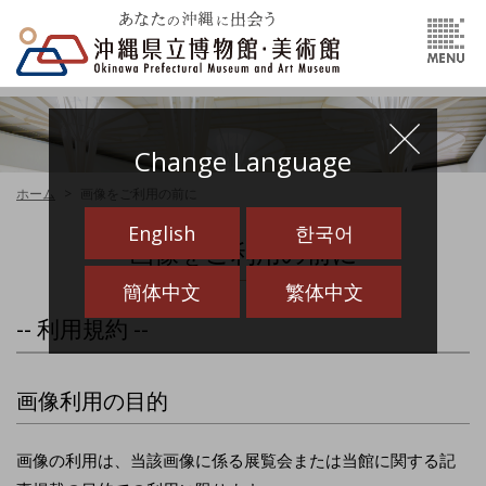
Change Language
ホーム
画像をご利用の前に
English
한국어
画像をご利用の前に
簡体中文
繁体中文
-- 利用規約 --
画像利用の目的
画像の利用は、当該画像に係る展覧会または当館に関する記