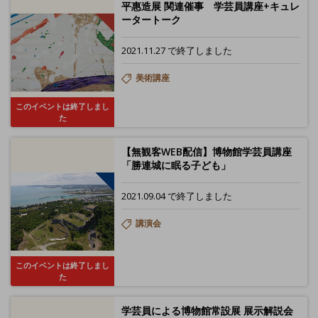
平惠造展 関連催事 学芸員講座+キュレ
ータートーク
2021.11.27 で終了しました
美術講座
このイベントは終了しまし
た
【無観客WEB配信】博物館学芸員講座
「勝連城に眠る子ども」
2021.09.04 で終了しました
講演会
このイベントは終了しまし
た
学芸員による博物館常設展 展示解説会