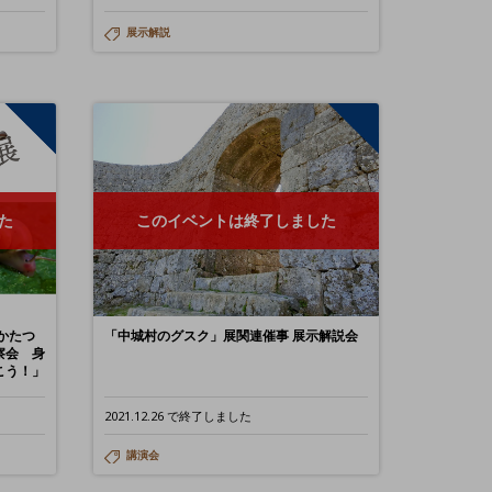
展示解説
た
このイベントは終了しました
かたつ
「中城村のグスク」展関連催事 展示解説会
察会 身
こう！」
2021.12.26 で終了しました
講演会