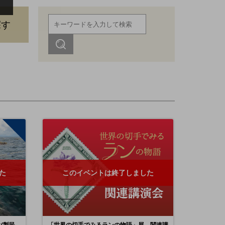
探す
た
このイベントは終了しました
バ製民
「世界の切手でみるランの物語」展 関連講