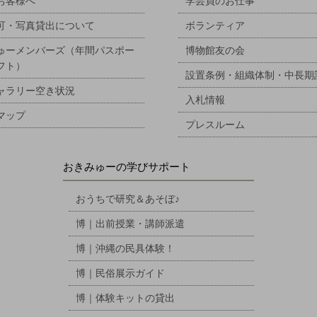
お客様へ
学芸員のお仕事
可・写真貸出について
ボランティア
ゅーメンバーズ（年間パスポー
博物館友の会
フト）
設置条例・組織体制・中長期
ャラリー空き状況
入札情報
マップ
プレスルーム
おきみゅーの学びサポート
おうちで研究＆あそぼ♪
博｜出前授業・講師派遣
博｜沖縄の民具体験！
博｜民俗展示ガイド
博｜体験キットの貸出