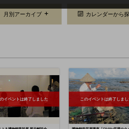
月別アーカイブ
カレンダーから
のイベントは終了しました
このイベントは終了しまし
による博物館常設展 展示解説会
博物館学芸員講座「OkiMu収蔵のク