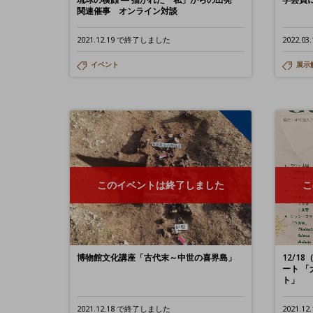
関連催事 オンライン対談
2021.12.19 で終了しました
2022.
イベント
展示
このイベントは終了しました
こ
博物館文化講座「古代末～中世の喜界島」
12/1
ート 「
ト」
2021.12.18 で終了しました
2021.