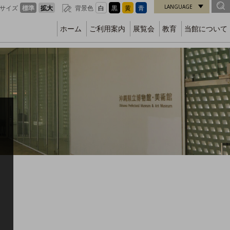
LANGUAGE
サイズ
標準
拡大
背景色
白
黒
黄
青
ホーム
ご利用案内
展覧会
教育
当館について