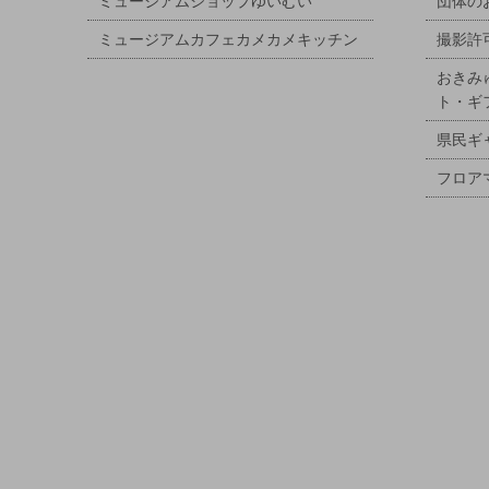
ミュージアムショップゆいむい
団体の
ミュージアムカフェカメカメキッチン
撮影許
おきみ
ト・ギ
県民ギ
フロア