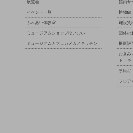
展覧会
館内サ
イベント一覧
博物館
ふれあい体験室
施設貸
ミュージアムショップゆいむい
団体の
ミュージアムカフェカメカメキッチン
撮影許
おきみ
ト・ギ
県民ギ
フロア