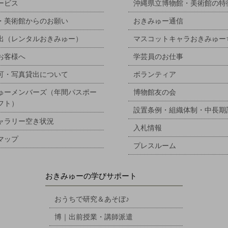
ービス
沖縄県立博物館・美術館の特
・美術館からのお願い
おきみゅー通信
出（レンタルおきみゅー）
マスコットキャラおきみゅー
お客様へ
学芸員のお仕事
可・写真貸出について
ボランティア
ゅーメンバーズ（年間パスポー
博物館友の会
フト）
設置条例・組織体制・中長期
ャラリー空き状況
入札情報
マップ
プレスルーム
おきみゅーの学びサポート
おうちで研究＆あそぼ♪
博｜出前授業・講師派遣