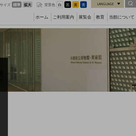
LANGUAGE
サイズ
標準
拡大
背景色
白
黒
黄
青
ホーム
ご利用案内
展覧会
教育
当館について