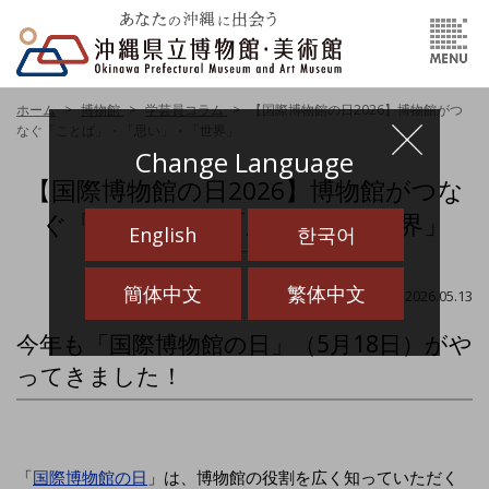
ホーム
博物館
学芸員コラム
【国際博物館の日2026】博物館がつ
なぐ「ことば」・「思い」・「世界」
Change Language
【国際博物館の日2026】博物館がつな
ぐ「ことば」・「思い」・「世界」
English
한국어
簡体中文
繁体中文
最終更新日：2026.05.13
今年も「国際博物館の日」（5月18日）がや
ってきました！
「
国際博物館の日
」は、博物館の役割を広く知っていただく