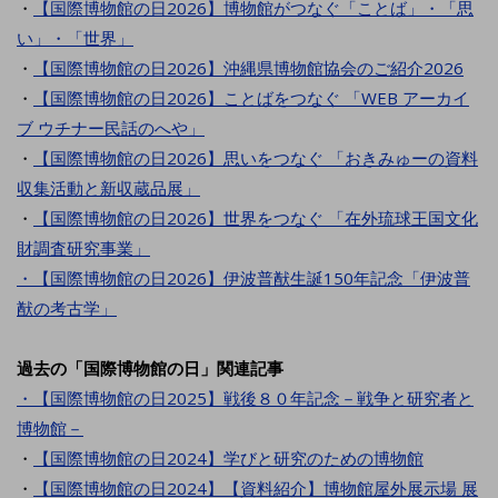
・
【国際博物館の日2026】博物館がつなぐ「ことば」・「思
い」・「世界」
・
【国際博物館の日2026】沖縄県博物館協会のご紹介2026
・
【国際博物館の日2026】ことばをつなぐ 「WEB アーカイ
ブ ウチナー民話のへや」
・
【国際博物館の日2026】思いをつなぐ 「おきみゅーの資料
収集活動と新収蔵品展」
・
【国際博物館の日2026】世界をつなぐ 「在外琉球王国文化
財調査研究事業」
・
【国際博物館の日2026】伊波普猷生誕150年記念「伊波普
猷の考古学」
過去の「国際博物館の日」関連記事
・
【国際博物館の日2025】
戦後８０年記念－戦争と研究者と
博物館－
・
【国際博物館の日2024】学びと研究のための博物館
・
【国際博物館の日2024】【資料紹介】博物館屋外展示場 展