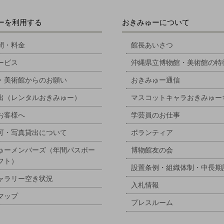
ーを利用する
おきみゅーについて
間・料金
館長あいさつ
ービス
沖縄県立博物館・美術館の特
・美術館からのお願い
おきみゅー通信
出（レンタルおきみゅー）
マスコットキャラおきみゅー
お客様へ
学芸員のお仕事
可・写真貸出について
ボランティア
ゅーメンバーズ（年間パスポー
博物館友の会
フト）
設置条例・組織体制・中長期
ャラリー空き状況
入札情報
マップ
プレスルーム