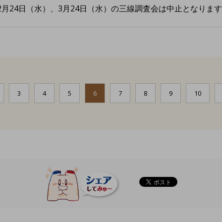
2月24日（水）、3月24日（水）の三線調査会は中止となります
3
4
5
6
7
8
9
10