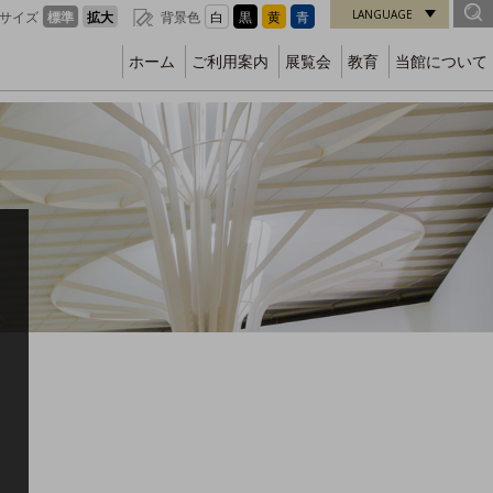
LANGUAGE
サイズ
標準
拡大
背景色
白
黒
黄
青
ホーム
ご利用案内
展覧会
教育
当館について