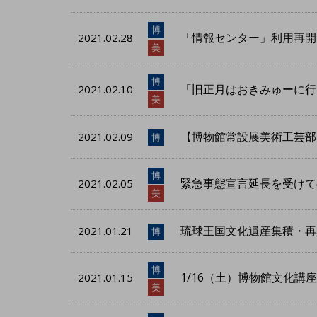
博
「情報センター」利用再開
2021.02.28
美
博
「旧正月はおきみゅーに行
2021.02.10
美
【博物館常設展美術工芸部
2021.02.09
博
博
緊急事態宣言延長を受け
2021.02.05
美
琉球王国文化遺産集積・再
2021.01.21
博
博
1/16（土）博物館文化
2021.01.15
美