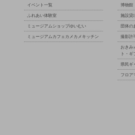
イベント一覧
博物館
ふれあい体験室
施設貸
ミュージアムショップゆいむい
団体の
ミュージアムカフェカメカメキッチン
撮影許
おきみ
ト・ギ
県民ギ
フロア