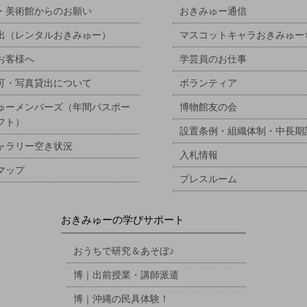
・美術館からのお願い
おきみゅー通信
出（レンタルおきみゅー）
マスコットキャラおきみゅー
お客様へ
学芸員のお仕事
可・写真貸出について
ボランティア
ゅーメンバーズ（年間パスポー
博物館友の会
フト）
設置条例・組織体制・中長期
ャラリー空き状況
入札情報
マップ
プレスルーム
おきみゅーの学びサポート
おうちで研究＆あそぼ♪
博｜出前授業・講師派遣
博｜沖縄の民具体験！