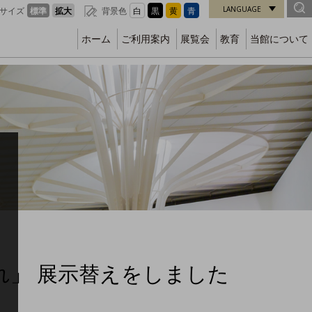
LANGUAGE
サイズ
標準
拡大
背景色
白
黒
黄
青
ホーム
ご利用案内
展覧会
教育
当館について
」 展示替えをしました