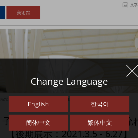
文字
美術館
Change Language
」 展示替えをしました 【後期展示：2021.3.5 - 6.27】
English
한국어
「子どもの情景」「沖縄美術の流れ
簡体中文
繁体中文
【後期展示：2021.3.5 - 6.27】