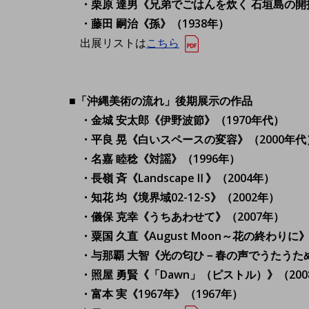
・栗原 達男《兄弟でごはんを炊く 石垣島の開拓
・藤田 嗣治《孫》（1938年）
出展リストは
こちら
■「沖縄美術の流れ」後期展示の作品
・金城 安太郎《伊野波節》（1970年代）
・平良 晃《白いスペースの変容》（2000年代
・名嘉 睦稔《対謡》（1996年）
・長嶺 斉《LandscapeⅡ》（2004年）
・知花 均《境界域02-12-S》（2002年）
・儀保 克幸《うちあわせて》（2007年）
・粟国 久直《August Moon～花の終わりに》
・与那覇 大智《光の匂ひ－春の声でうたうため
・照屋 勇賢《「Dawn」（ピストル）》（200
・富本 実《1967年》（1967年）