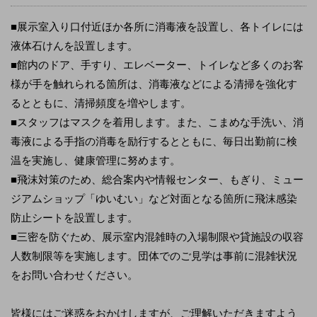
■展示室入り口付近ほか各所に消毒液を設置し、各トイレには
液体石けんを設置します。
■館内のドア、手すり、エレベーター、トイレなど多くのお客
様が手を触れられる箇所は、消毒液などによる清掃を強化す
るとともに、清掃頻度を増やします。
■スタッフはマスクを着用します。また、こまめな手洗い、消
毒液による手指の消毒を励行するとともに、毎日出勤前に検
温を実施し、健康管理に努めます。
■飛沫対策のため、総合案内や情報センター、もぎり、ミュー
ジアムショップ「ゆいむい」など対面となる箇所に飛沫感染
防止シートを設置します。
■三密を防ぐため、展示室内混雑時の入場制限や貸施設の収容
人数制限等を実施します。団体でのご見学は事前に混雑状況
をお問い合わせください。
皆様にはご迷惑をおかけしますが、ご理解いただきますよう