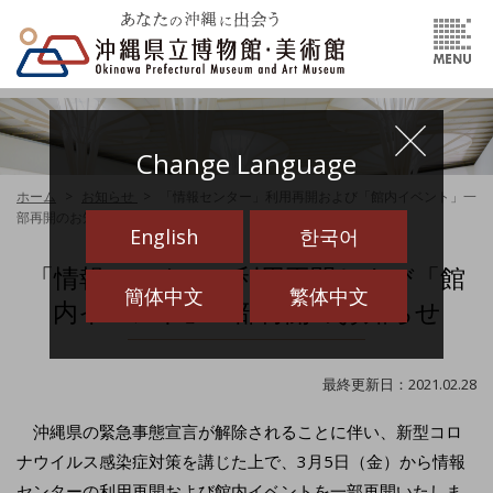
Change Language
ホーム
お知らせ
「情報センター」利用再開および「館内イベント」一
部再開のお知らせ
English
한국어
「情報センター」利用再開および「館
簡体中文
繁体中文
内イベント」一部再開のお知らせ
最終更新日：2021.02.28
沖縄県の緊急事態宣言が解除されることに伴い、新型コロ
ナウイルス感染症対策を講じた上で、3月5日（金）から情報
センターの利用再開および館内イベントを一部再開いたしま