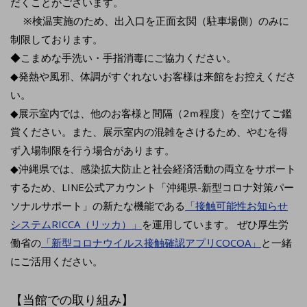
だくことがございます。
※検温実施のため、出入口を正面玄関（駐車場側）のみに
制限しております。
◆こまめな手洗い・手指消毒にご協力ください。
◆発熱や風邪、体調がすぐれないお客様は来館をお控えくださ
い。
◆展示室内では、他のお客様と間隔（2ｍ程度）を空けてご鑑
賞ください。また、展示室内の混雑をさけるため、やむを得
ず入場制限を行う場合があります。
◆沖縄県では、感染拡大防止と社会経済活動の両立をサポート
するため、LINE公式アカウント「沖縄県-新型コロナ対策パー
ソナルサポート」の新たな機能である
「接触可能性お知らせ
システムRICCA（リッカ）」
を運用しています。 ぜひ厚生労
働省の
「新型コロナウイルス接触確認アプリCOCOA」
と一緒
にご活用ください。
【当館での取り組み】