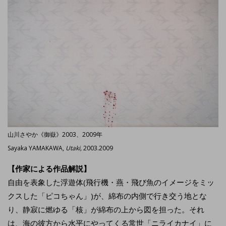
山川さやか《御嶽》2003、2009年
Sayaka YAMAKAWA,
Utaki,
2003.2009
【作家による作品解説】
自由を表象した浮遊体(飛行機・燕・飛び魚のイメージをミッ
クスした「ピコちゃん」)が、綿布の内側で行き交う地とな
り、静寂に燃ゆる「核」が綿布の上から図を担った。それ
は、海の彼方から水平にやってくる常世「ニライカナイ」に