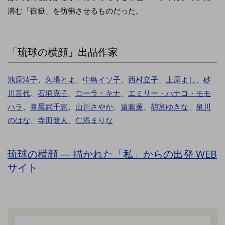
潜む「御嶽」を彷彿させるものだった。
「琉球の横顔」出品作家
池原清子
、
久場とよ
、
中島イソ子
、
西村立子
、
上原よし
、
砂
川喜代
、
石垣克子
、
ローラ・キナ
、
エミリー・ハナコ・モモ
ハラ
、
喜屋武千恵
、
山川さやか
、
遠藤薫
、
胡宮ゆきな
、
泉川
のはな
、
寺田健人
、
仁添まりな
琉球の横顔 ― 描かれた「私」からの出発 WEB
サイト