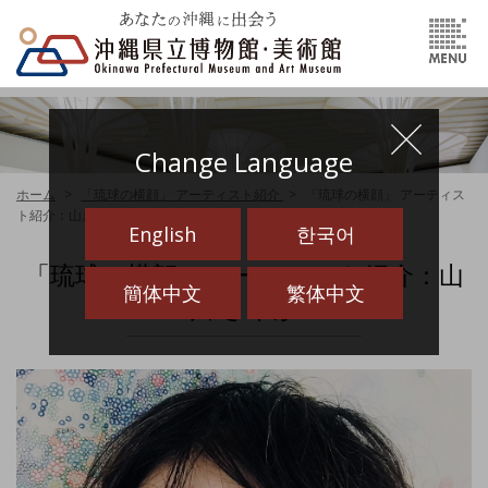
Change Language
ホーム
「琉球の横顔」 アーティスト紹介
「琉球の横顔」 アーティス
ト紹介：山川 さやか
English
한국어
「琉球の横顔」 アーティスト紹介：山
簡体中文
繁体中文
川 さやか