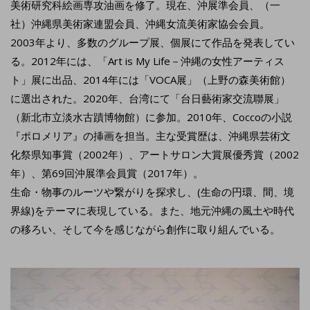
美術研究科絵画専攻油画を修了。現在、沖展準会員、（一
社）沖縄県美術家連盟会員、沖縄女流美術家協会会員。
2003年より、多数のグループ展、個展にて作品を発表してい
る。2012年には、「Art is My Life－沖縄の女性アーティス
ト」展に出品、2014年には「VOCA展」（上野の森美術館）
に選出された。2020年、台湾にて「台日藝術家交流聯展」
（新北市立淡水古蹟博物館）に参加。2010年、Coccoの小説
『ポロメリア』の挿画を担当。主な受賞歴は、沖縄県芸術文
化祭県知事賞（2002年）、アートサロン大賞展優秀賞（2002
年）、第69回沖展準会員賞（2017年）。
生命・物事のルーツや繋がりを探求し、(生命の円環、間、境
界線)をテーマに表現している。また、地元沖縄の風土や時代
の移ろい、そして今を感じながら創作に取り組んでいる。