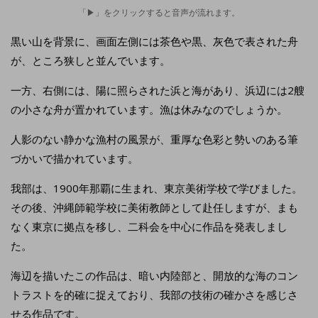
「▶」をクリックすると音声が流れます。
黒い山を背景に、画面左側には茶色や黒、灰色で表された舟
が、ところ狭しと並んでいます。
一方、右側には、陽に照らされた浜と海があり、浜辺には2艘
の小さな舟が置かれています。漁は休みなのでしょうか。
人影のない静かな漁村の風景が、重厚な色彩と勢いのある筆
づかいで描かれています。
我部は、1900年那覇に生まれ、東京美術学校で学びました。
その後、沖縄師範学校に美術教師として赴任しますが、まも
なく東京に拠点を移し、二科会を中心に作品を発表しまし
た。
海辺を描いたこの作品は、暗い内陸部と、開放的な海のコン
トラストを的確に捉えており、我部の技術の確かさを感じさ
せる作品です。