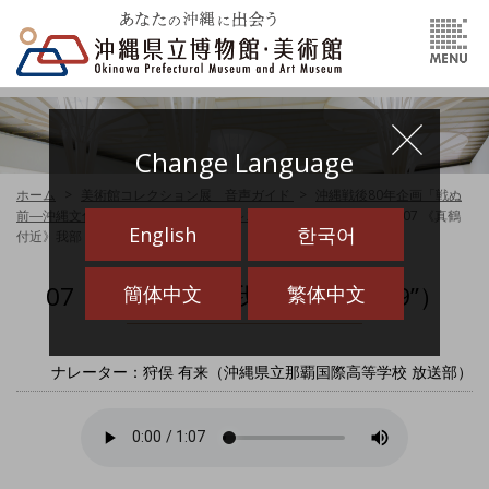
Change Language
ホーム
美術館コレクション展 音声ガイド
沖縄戦後80年企画「戦ぬ
前―沖縄文化の近代―」（2025.11.1～2026.2.1）音声ガイド
07 《真鶴
English
한국어
付近》我部 政達（1’09”）
07 《真鶴付近》我部 政達（1’09”）
簡体中文
繁体中文
ナレーター：狩俣 有来（沖縄県立那覇国際高等学校 放送部）