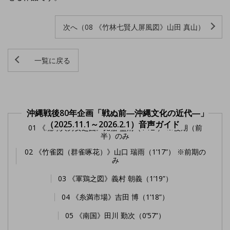
次へ（08 《竹林七賢人屏風図》山田 真山）
一覧に戻る
沖縄戦後80年企画「戦ぬ前―沖縄文化の近代―」
（2025.11.1～2026.2.1）音声ガイド
01 《琉球人男女之図》比嘉 盛清（1’12”） ※後期（前
半）のみ
02 《竹雀図（群雀啄花）》山口 瑞雨（1’17”） ※前期の
み
03 《軍鶏之図》義村 朝義（1’19”）
04 《糸満市場》吉田 博（1’18”）
05 《南国》田川 勤次（0’57”）