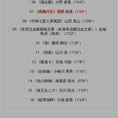
06 《識名園》大野 麦風（1’04”）
07 《真鶴付近》我部 政達（1’09”）
08 《竹林七賢人屏風図》山田 真山（1’08”）
09 《朱塗沈金蝶模様文庫（朱漆草花蝶沈金文庫）》金城
唯貞（南海）（1’22”）
10 《孫》藤田 嗣治（1’26”）
11 《墳墓》山川 清（1’16”）
12 《睡蓮 Ⅱ 》宮城 与徳（1’18”）
13 《自画像》小橋川 秀男（1’16”）
14 《魚の静物》南風原 朝光（0’59”）
15 《海王丸ニテ》北川 民次（1’04”）
16 《龍潭池畔》大嶺 政寛（1’24”）