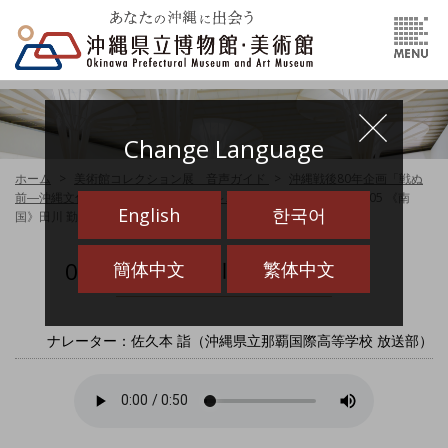
Change Language
ホーム
美術館コレクション展 音声ガイド
沖縄戦後80年企画「戦ぬ
前―沖縄文化の近代―」（2025.11.1～2026.2.1）音声ガイド
05 《南
English
한국어
国》田川 勤次（0’57”）
05 《南国》田川 勤次（0’57”）
簡体中文
繁体中文
ナレーター：佐久本 詣（沖縄県立那覇国際高等学校 放送部）