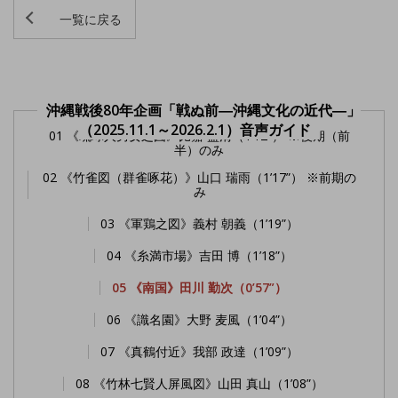
一覧に戻る
沖縄戦後80年企画「戦ぬ前―沖縄文化の近代―」
（2025.11.1～2026.2.1）音声ガイド
01 《琉球人男女之図》比嘉 盛清（1’12”） ※後期（前
半）のみ
02 《竹雀図（群雀啄花）》山口 瑞雨（1’17”） ※前期の
み
03 《軍鶏之図》義村 朝義（1’19”）
04 《糸満市場》吉田 博（1’18”）
05 《南国》田川 勤次（0’57”）
06 《識名園》大野 麦風（1’04”）
07 《真鶴付近》我部 政達（1’09”）
08 《竹林七賢人屏風図》山田 真山（1’08”）