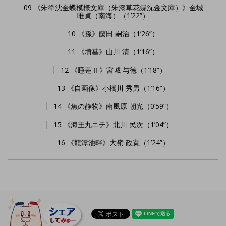
09 《朱塗沈金蝶模様文庫（朱漆草花蝶沈金文庫）》金城
唯貞（南海）（1’22”）
10 《孫》藤田 嗣治（1’26”）
11 《墳墓》山川 清（1’16”）
12 《睡蓮 Ⅱ 》宮城 与徳（1’18”）
13 《自画像》小橋川 秀男（1’16”）
14 《魚の静物》南風原 朝光（0’59”）
15 《海王丸ニテ》北川 民次（1’04”）
16 《龍潭池畔》大嶺 政寛（1’24”）