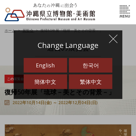
ホーム
展覧会
復帰50年展「琉球－美とその背景－」
Change Language
過去の展覧会
English
한국어
この展覧会は終了しました
博物館
企画展
簡体中文
繁体中文
復帰50年展「琉球－美とその背景－」
2022年10月14日(金) ～ 2022年12月04日(日)