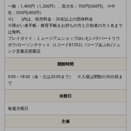
一般：1,400円（1,200円）、高大生：700円(560円)、小中
生：500円(400円）
※( )内は、前売料金・20名以上の団体料金
※障がい者手帳・療育手帳をお持ちの方と介助者の方１名まで
は無料。
プレイガイド：ミュージアムショップゆいむい/デパートリウ
ボウ/ローソンチケット（Lコード81352）/コープあぷれ/ジュ
ンク堂書店那覇店
開館時間
9:00～18:00（金・土は20:00まで） ※入場は閉館の30分前ま
で
休館日
毎週月曜日
主催