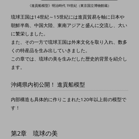
《進貢船模型》明治時代 19世紀（東京国立博物館蔵）
琉球王国は14世紀～15世紀には進貢貿易を軸に日本や
朝鮮半島、中国大陸、東南アジアと盛んに交流し、大い
に繁栄しました。
また、その一方で琉球王国は外来文化を取り入れ、数多
くの特産品を生み出していきました。
この章では、琉球の美を生みだした歴史的背景を紹介し
ます。
沖縄県内初公開！ 進貢船模型
内部構造も具体的に作りこまれた120年以上前の模型で
す！
第2章 琉球の美