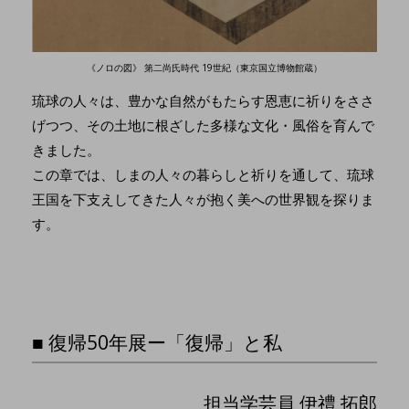
《ノロの図》 第二尚氏時代 19世紀（東京国立博物館蔵）
琉球の人々は、豊かな自然がもたらす恩恵に祈りをささ
げつつ、その土地に根ざした多様な文化・風俗を育んで
きました。
この章では、しまの人々の暮らしと祈りを通して、琉球
王国を下支えしてきた人々が抱く美への世界観を探りま
す。
■ 復帰50年展ー「復帰」と私
担当学芸員 伊禮 拓郎