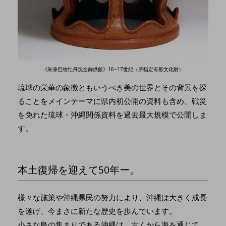
《朱漆巴紋牡丹沈金御供飯》16~17世紀（県指定有形文化財）
琉球の栄華の象徴ともいうべき美の世界とその背景を探
ることをメインテーマに県内初公開の資料も含め、戦災
を免れた琉球・沖縄関係資料を過去最大規模で公開しま
す。
本土復帰を迎えて50年ー。
様々な施策や沖縄県民の努力により、沖縄は大きく成長
を遂げ、今まさに新たな歴史を歩んでいます。
小さな島の集まりである沖縄は、古くから海を通じて