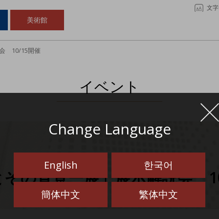
文字
美術館
 10/15開催
イベント
Change Language
English
한국어
その背景ー展」展示解説会 10
簡体中文
繁体中文