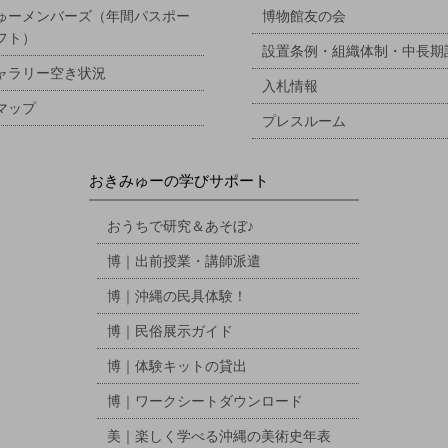
ゅーメンバーズ（年間パスポー
博物館友の会
フト）
設置条例・組織体制・中長期
ャラリー空き状況
入札情報
マップ
プレスルーム
おきみゅーの学びサポート
おうちで研究＆あそぼ♪
博｜出前授業・講師派遣
博｜沖縄の民具体験！
博｜民俗展示ガイド
博｜体験キットの貸出
博｜ワークシートダウンロード
美｜楽しく学べる沖縄の美術史年表