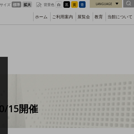
LANGUAGE
サイズ
標準
拡大
背景色
白
黒
黄
青
ホーム
ご利用案内
展覧会
教育
当館について
/15開催