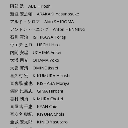
阿部 浩 ABE Hiroshi
新垣 安之輔 ARAKAKI Yasunosuke
アルド・シロマ Aldo SHIROMA
アントン・ヘニング Anton HENNING
石川 寅治 ISHIKAWA Toraji
ウエチ ヒロ UECHI Hiro
内間 安瑆 UCHIMA Ansei
大浜 用光 OHAMA Yoko
大嶺 實清 OMINE Jissei
喜久村 宏 KIKUMURA Hiroshi
喜舎場 盛也 KISHABA Moriya
儀間 比呂志 GIMA Hiroshi
喜村 朝貞 KIMURA Chotei
喜屋武 千恵 KYAN Chie
喜友名 朝紀 KIYUNA Choki
金城 安太郎 KINJO Yasutaro