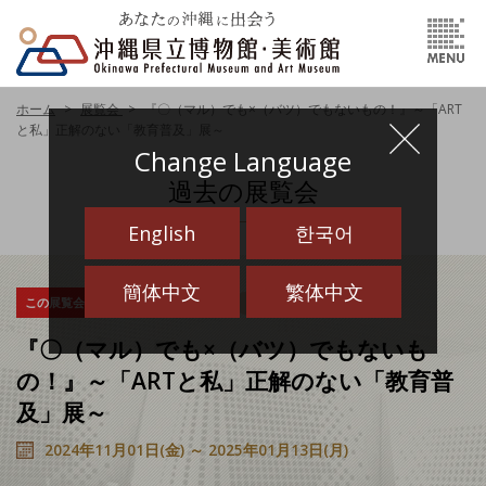
ホーム
展覧会
『〇（マル）でも×（バツ）でもないもの！』～「ART
と私」正解のない「教育普及」展～
Change Language
過去の展覧会
English
한국어
簡体中文
繁体中文
この展覧会は終了しました
美術館
企画展
『〇（マル）でも×（バツ）でもないも
の！』～「ARTと私」正解のない「教育普
及」展～
2024年11月01日(金) ～ 2025年01月13日(月)