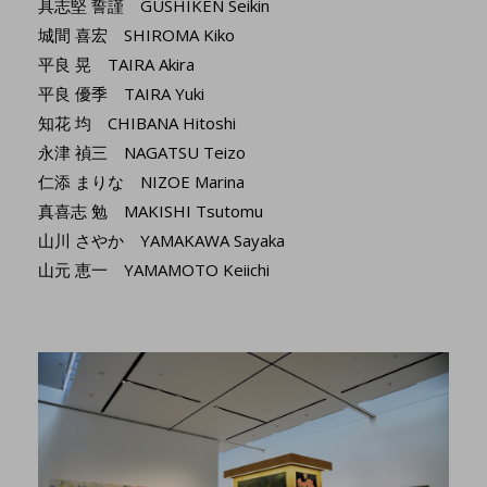
具志堅 誓謹 GUSHIKEN Seikin
城間 喜宏 SHIROMA Kiko
平良 晃 TAIRA Akira
平良 優季 TAIRA Yuki
知花 均 CHIBANA Hitoshi
永津 禎三 NAGATSU Teizo
仁添 まりな NIZOE Marina
真喜志 勉 MAKISHI Tsutomu
山川 さやか YAMAKAWA Sayaka
山元 恵一 YAMAMOTO Keiichi