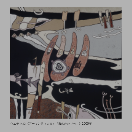
ウエチ ヒロ《アーマン世（太古）「海のかたりべ」》2005年