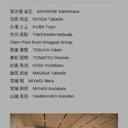
安次嶺 金正 ASHIMINE Kanemasa
石田 尚志 ISHIDA Takashi
久場 とよ KUBA Toyo
竹川 宣彰 TAKEKAWA Nobuaki
Chim↑Pom from Smappa! Group
照屋 勇賢 TERUYA Yuken
東松 照明 TOMATSU Shomei
比嘉 良治 HIGA Yoshiharu
政田 武史 MASADA Takeshi
宮城 明 MIYAGI Akira
宮城 和邦 MIYAGI Kazukuni
山城 見信 YAMASHIRO Kenshin