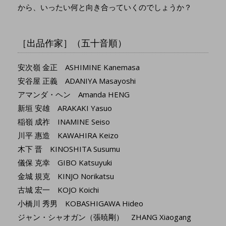
から、いったい何と向き合っていくのでしょうか？
［出品作家］（五十音順）
安次嶺 金正 ASHIMINE Kanemasa
安谷屋 正義 ADANIYA Masayoshi
アマンダ・ヘン Amanda HENG
新垣 安雄 ARAKAKI Yasuo
稲嶺 成祚 INAMINE Seiso
川平 惠造 KAWAHIRA Keizo
木下 晋 KINOSHITA Susumu
儀保 克幸 GIBO Katsuyuki
金城 規克 KINJO Norikatsu
古城 宏一 KOJO Koichi
小橋川 秀男 KOBASHIGAWA Hideo
ジャン・シャオガン（張暁剛） ZHANG Xiaogang