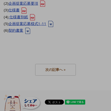
(2)
企画提案応募要項
(3)
仕様書
(4)
仕様書別紙
(5)
企画提案応募様式1-11
(6)
契約書案
次の記事へ »