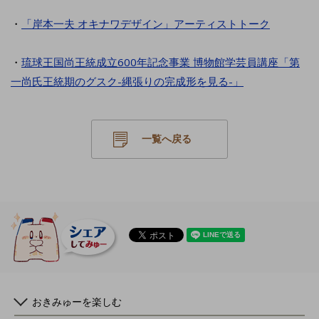
・
「岸本一夫 オキナワデザイン」アーティストトーク
・
琉球王国尚王統成立600年記念事業 博物館学芸員講座「第
一尚氏王統期のグスク-縄張りの完成形を見る-」
一覧へ戻る
おきみゅーを楽しむ