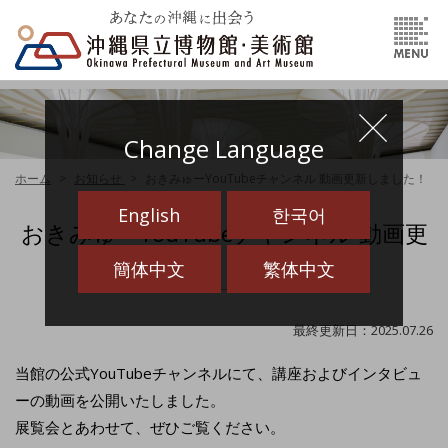
Change Language
ホーム
お知らせ
おきみゅーYouTubeチャンネル 動画更新しました！
English
한국어
おきみゅーYouTubeチャンネル 動画更
新しました！
簡体中文
繁体中文
最終更新日：2025.07.26
当館の公式YouTubeチャンネルにて、講座およびインタビュ
ーの動画を公開いたしました。
展覧会とあわせて、ぜひご覧ください。