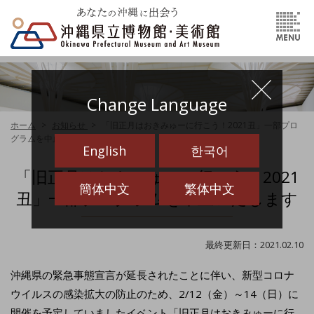
Change Language
ホーム
お知らせ
「旧正月はおきみゅーに行こう！2021丑」一部プロ
グラムを中止いたします
English
한국어
「旧正月はおきみゅーに行こう！2021
簡体中文
繁体中文
丑」一部プログラムを中止いたします
最終更新日：2021.02.10
沖縄県の緊急事態宣言が延長されたことに伴い、新型コロナ
ウイルスの感染拡大の防止のため、2/12（金）～14（日）に
開催を予定していましたイベント「旧正月はおきみゅーに行