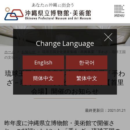
Change Language
ホーム
お知らせ
琉球王国文化遺産集積・再興事業「手わざ－琉球王国
の文化－」 巡回展 【首里会場】開催のお知らせ
English
한국어
琉球王国文化遺産集積・再興事業「手わ
簡体中文
繁体中文
ざ－琉球王国の文化－」 巡回展 【首里
会場】開催のお知らせ
最終更新日：2021.01.21
昨年度に沖縄県立博物館・美術館で開催さ