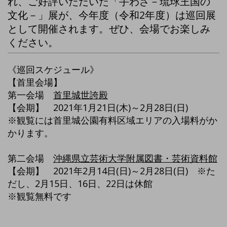
れ、ご好評いただいた「手わざ－琉球王国の
文化－」展が、今年度（令和2年度）は巡回展
として開催されます。ぜひ、会場でお楽しみ
ください。
《巡回スケジュール》
【首里会場】
第一会場
首里城世誇殿
【会期】 2021年1月21日(木)～2月28日(日)
※観覧には首里城公園有料区域エリアの入場料がか
かります。
第二会場
沖縄県立芸術大学附属図書・芸術資料館
【会期】 2021年2月14日(日)～2月28日(日) ※た
だし、2月15日、16日、22日は休館
※観覧無料です