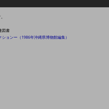
す。
連図書
ションー（1986年沖縄県博物館編集）