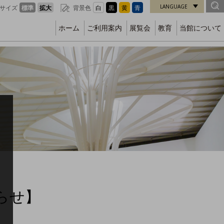
LANGUAGE
サイズ
標準
拡大
背景色
白
黒
黄
青
ホーム
ご利用案内
展覧会
教育
当館について
らせ】