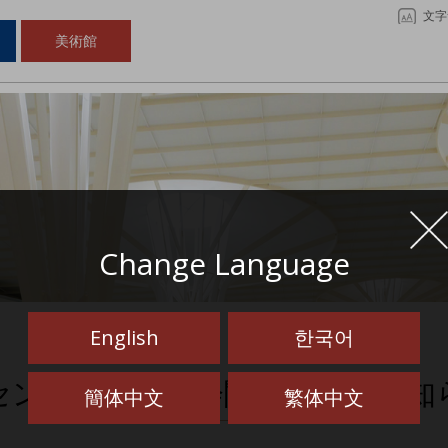
文字
美術館
Change Language
English
한국어
センター【展覧会関連図書のお知
簡体中文
繁体中文