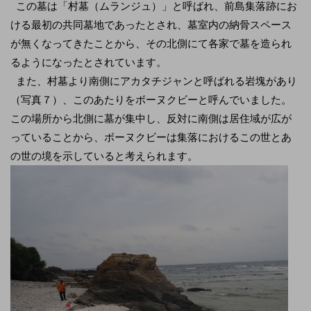
この墓は「村墓（ムランジュ）」と呼ばれ、前島集落跡にお
ける最初の共同墓地であったとされ、墓室内の納骨スペース
が無くなってきたことから、その北側にて各家で墓を造られ
るようになったとされています。
また、村墓より南側にアカタチジャンと呼ばれる岩塊があり
（写真７）、このあたりをボーヌクビーと呼んでいました。
この場所から北側に墓が集中し、反対に南側は居住域が広が
っていることから、ボーヌクビーは集落におけるこの世とあ
の世の境を示していると考えられます。