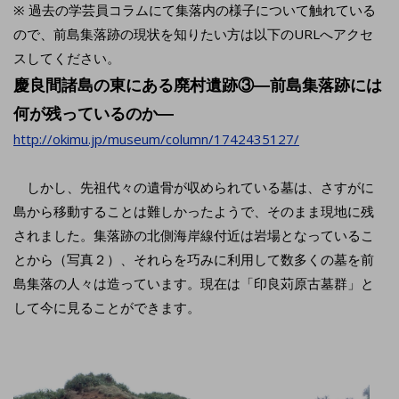
※ 過去の学芸員コラムにて集落内の様子について触れている
ので、前島集落跡の現状を知りたい方は以下のURLへアクセ
スしてください。
慶良間諸島の東にある廃村遺跡③―前島集落跡には
何が残っているのか―
http://okimu.jp/museum/column/1742435127/
しかし、先祖代々の遺骨が収められている墓は、さすがに
島から移動することは難しかったようで、そのまま現地に残
されました。集落跡の北側海岸線付近は岩場となっているこ
とから（写真２）、それらを巧みに利用して数多くの墓を前
島集落の人々は造っています。現在は「印良苅原古墓群」と
して今に見ることができます。