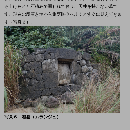
ち上げられた石積みで囲われており、天井を持たない墓で
す。現在の船着き場から集落跡側へ歩くとすぐに見えてきま
す（写真６）。
写真６ 村墓（ムランジュ）