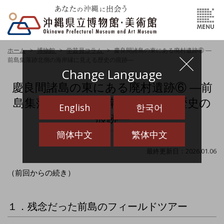
ホーム
博物館
学芸員コラム
慶良間諸島の東にある廃村遺跡⑥ ―
前島集落跡北側の海岸縁に見える歴史の痕跡―
Change Language
慶良間諸島の東にある廃村遺跡⑥ ―前
島集落跡北側の海岸縁に見える歴史の
English
한국어
痕跡―
簡体中文
繁体中文
最終更新日：2026.01.06
（前回からの続き）
１．残念だった前島のフィールドツアー