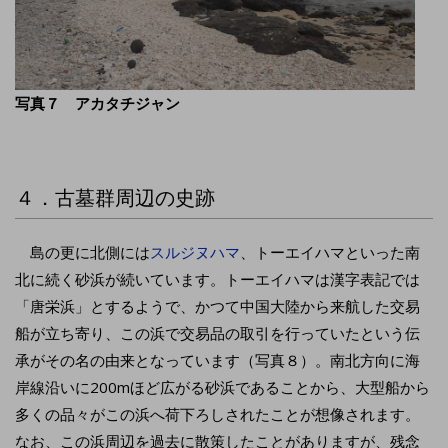
写真７ アカタチジャン
４．古墓群周辺の史跡
島の更に北側には
スルジヌハマ
、トーエイハマといった南
北に続く砂浜が続いています。トーエイハマは漢字表記では
「唐栄浜」とするようで、かつて中国大陸から来航した交易
船が立ち寄り、この浜で交易品の取引を行っていたという伝
承がその名の由来となっています（写真８）。南北方向に海
岸線沿いに200mほど広がる砂浜であることから、大型船から
多くの品々がこの浜へ荷下ろしされたことが想像されます。
なお、この浜周辺を過去に散策したことがありますが、残念