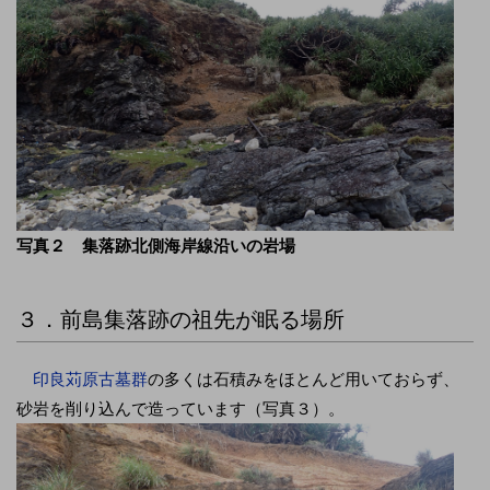
写真２ 集落跡北側海岸線沿いの岩場
３．前島集落跡の祖先が眠る場所
印良苅原古墓群
の多くは石積みをほとんど用いておらず、
砂岩を削り込んで造っています（写真３）。