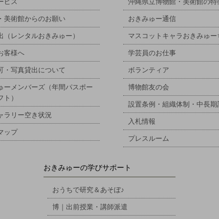
ービス
沖縄県立博物館・美術館の特
・美術館からのお願い
おきみゅー通信
出（レンタルおきみゅー）
マスコットキャラおきみゅー
お客様へ
学芸員のお仕事
可・写真貸出について
ボランティア
ゅーメンバーズ（年間パスポー
博物館友の会
フト）
設置条例・組織体制・中長期
ャラリー空き状況
入札情報
マップ
プレスルーム
おきみゅーの学びサポート
おうちで研究＆あそぼ♪
博｜出前授業・講師派遣