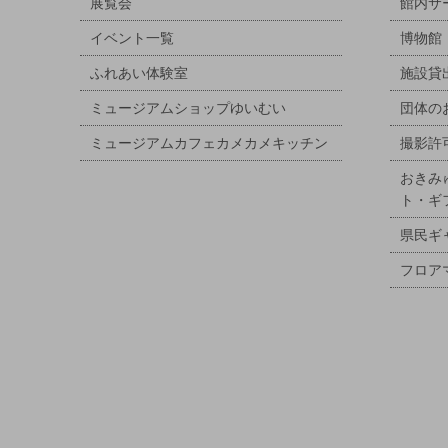
展覧会
館内サ
イベント一覧
博物館
ふれあい体験室
施設貸
ミュージアムショップゆいむい
団体の
ミュージアムカフェカメカメキッチン
撮影許
おきみ
ト・ギ
県民ギ
フロア