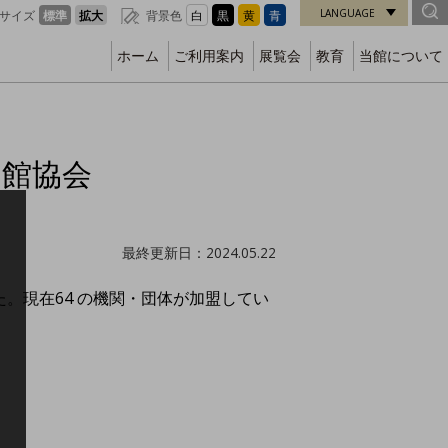
LANGUAGE
サイズ
標準
拡大
背景色
白
黒
黄
青
ホーム
ご利用案内
展覧会
教育
当館について
物館協会
最終更新日：2024.05.22
た。現在64 の機関・団体が加盟してい