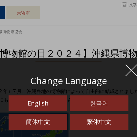
文字
美術館
県博物館協会
博物館の日２０２４】沖縄県博
Change Language
52 年）7 月、沖縄各地の博物館によって自主的に結成されまし
にも、ぜひ足を運んでみてください。
English
한국어
簡体中文
繁体中文