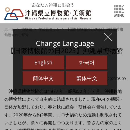
ホーム
博物館
学芸員コラム
【国際博物館の日2023】沖縄県博物
館協会のご紹介
Change Language
【国際博物館の日2023】沖縄県博物館
協会のご紹介
English
한국어
簡体中文
繁体中文
最終更新日：2023.05.09
沖縄県博物館協会は1977 年（昭和52 年）7 月、沖縄各地
の博物館によって自主的に結成されました。現在64 の機関・
団体が加盟しており、春と秋に総会・研修会を開催していま
す。2020年から約2年間、コロナ禍のため活動も制限されて
いましたが、徐々に再開しつつあります。皆さんの家の近く