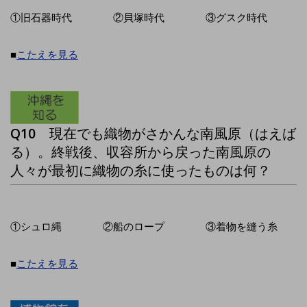
①旧石器時代 ②貝塚時代 ③グスク時代
■
こたえを見る
Q10
現在でも織物がさかんな南風原（はえば
る）。終戦後、収容所から戻った南風原の
人々が最初に織物の糸に使ったものは何？
①シュロ縄 ②船のロープ ③着物を縫う糸
■
こたえを見る