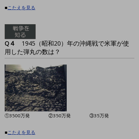
■
こたえを見る
Q４
1945（昭和20）年の沖縄戦で米軍が使
用した弾丸の数は？
①3500万発 ②350万発 ③35万発
■
こたえを見る