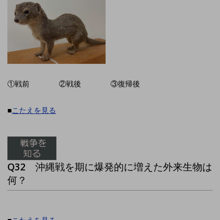
①戦前 ②戦後 ③復帰後
■
こたえを見る
Q32
沖縄戦を期に爆発的に増えた外来生物は
何？