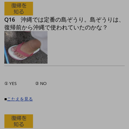
Q16
沖縄では定番の島ぞうり。島ぞうりは、
復帰前から沖縄で使われていたのかな？
① YES ② NO
■
こたえを見る