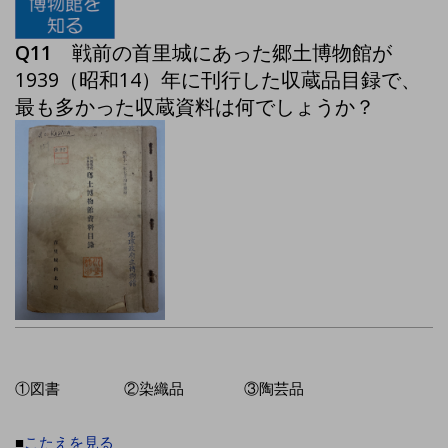
Q11
戦前の首里城にあった郷土博物館が
1939（昭和14）年に刊行した収蔵品目録で、
最も多かった収蔵資料は何でしょうか？
①図書 ②染織品 ③陶芸品
■
こたえを見る