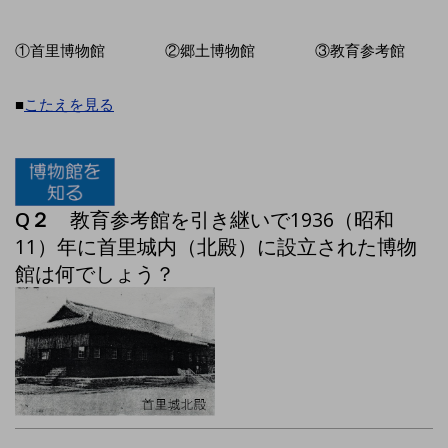
①首里博物館 ②郷土博物館 ③教育参考館
■
こたえを見る
Q２
教育参考館を引き継いで1936（昭和
11）年に首里城内（北殿）に設立された博物
館は何でしょう？