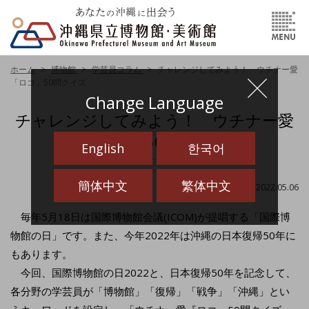
ホーム
博物館
学芸員コラム
チャレンジしてみよう！ ウチナー愛
「ロコ」50問クイズ
Change Language
チャレンジしてみよう！ ウチナー愛
「ロコ」50問クイズ
English
한국어
簡体中文
繁体中文
最終更新日：2022.05.06
毎年5月18日は国際博物館会議(ICOM)が提唱する「国際博
物館の日」です。また、今年2022年は沖縄の日本復帰50年に
もあります。
今回、国際博物館の日2022と、日本復帰50年を記念して、
各分野の学芸員が「博物館」「復帰」「戦争」「沖縄」とい