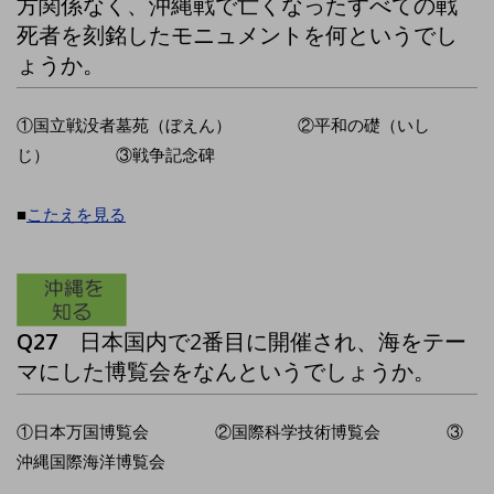
方関係なく、沖縄戦で亡くなったすべての戦
死者を刻銘したモニュメントを何というでし
ょうか。
①国立戦没者墓苑（ぼえん） ②平和の礎（いし
じ） ③戦争記念碑
■
こたえを見る
Q27
日本国内で2番目に開催され、海をテー
マにした博覧会をなんというでしょうか。
①日本万国博覧会 ②国際科学技術博覧会 ③
沖縄国際海洋博覧会