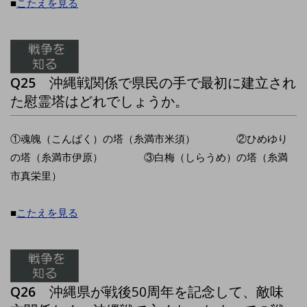
■
こたえを見る
Q25
沖縄戦関係で県民の手で最初に建立され
た慰霊塔はどれでしょうか。
①魂魄（こんぱく）の塔（糸満市米須） ②ひめゆり
の塔（糸満市伊原） ③白梅（しらうめ）の塔（糸満
市真栄里）
■
こたえを見る
Q26
沖縄県が戦後50周年を記念して、敵味