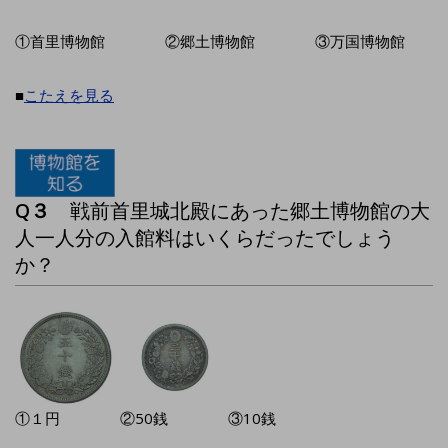
①首里博物館 ②郷土博物館 ③万国博物館
■
こたえを見る
Q３
戦前首里城北殿にあった郷土博物館の大
人一人分の入館料はいくらだったでしょう
か？
①１円 ②50銭 ③10銭