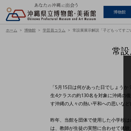
博物館
ホーム
博物館
学芸員コラム
常設展展示解説「子どもってすご
常設
「5月15日は何があった日でしょう
生4クラスの約130名を対象に沖縄
す沖縄の人々の熱い平和への思いなど
昨年、当館を団体で使用した小学校はの
は、教師が生徒の実態に合わせて体験