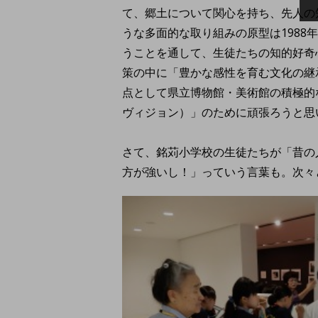
て、郷土について関心を持ち、先人の
うな多面的な取り組みの原型は198
うことを通して、生徒たちの知的好奇
策の中に「豊かな感性を育む文化の継
点として県立博物館・美術館の積極的
ヴィジョン）」のために頑張ろうと思
さて、銘苅小学校の生徒たちが「昔の
方が強いし！」っていう言葉も。次々