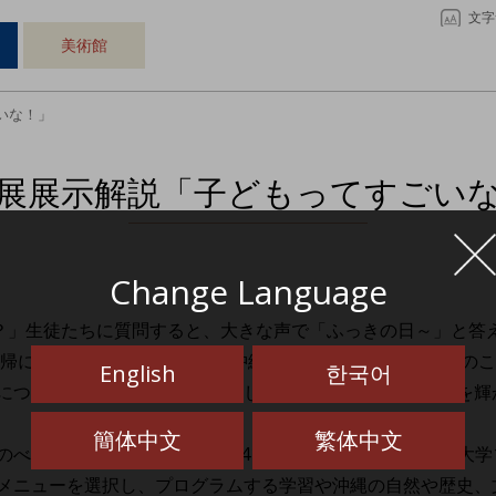
文字
美術館
いな！」
展展示解説「子どもってすごい
Change Language
か？」生徒たちに質問すると、大きな声で「ふっきの日～」と答
の復帰について、説明しました。沖縄戦のことや戦後の収容所の
English
한국어
について展示資料を通して解説したのです。生徒たちは目を輝
簡体中文
繁体中文
べ275校、中学校17校、高校41校、特別支援学校19校、大
メニューを選択し、プログラムする学習や沖縄の自然や歴史、