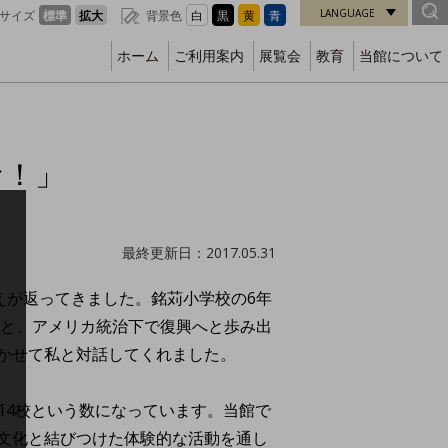
LANGUAGE
サイズ
標準
拡大
背景色
白
黒
黄
青
ホーム
ご利用案内
展覧会
教育
当館について
な！」
最終更新日：2017.05.31
えが返ってきました。銘苅小学校の6年
こと、アメリカ統治下で復興へと歩み出
かせて私と対話してくれました。
学14校という数になっています。当館で
文化と結びつけた体験的な活動を通し