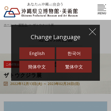
ホーム
展覧会
ザトウクジラ展
Change Language
過去の展覧会
English
한국어
この展覧会は終了しました
指定管理者
企画展
簡体中文
繁体中文
ザトウクジラ展
2022年12月13日(火) ～ 2023年02月26日(日)