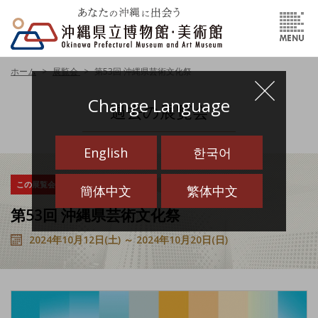
ホーム
展覧会
第53回 沖縄県芸術文化祭
Change Language
過去の展覧会
English
한국어
この展覧会は終了しました
その他
その他（貸館イベント）
簡体中文
繁体中文
第53回 沖縄県芸術文化祭
2024年10月12日(土) ～ 2024年10月20日(日)