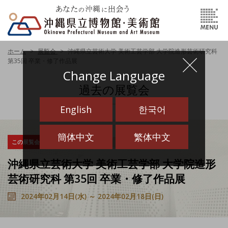
ホーム
展覧会
沖縄県立芸術大学 美術工芸学部 大学院造形芸術研究科
第35回 卒業・修了作品展
Change Language
過去の展覧会
English
한국어
簡体中文
繁体中文
この展覧会は終了しました
その他
その他（貸館イベント）
沖縄県立芸術大学 美術工芸学部 大学院造形
芸術研究科 第35回 卒業・修了作品展
2024年02月14日(水) ～ 2024年02月18日(日)