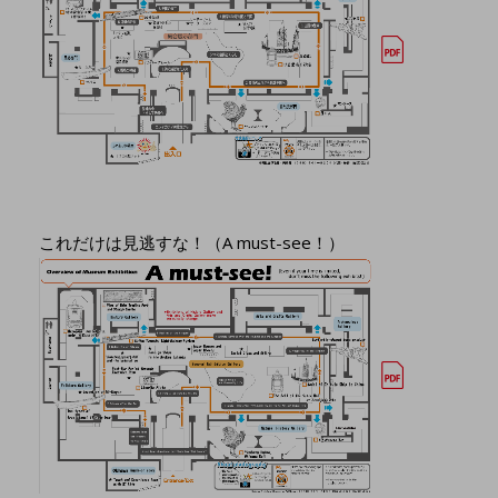
これだけは見逃すな！（A must-see！）