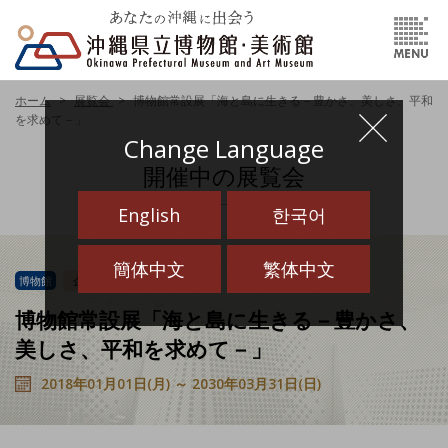
ホーム
展覧会
博物館常設展「海と島に生きる－豊かさ、美しさ、平和
を求めて－」
Change Language
開催中の展覧会
English
한국어
簡体中文
繁体中文
博物館
企画展
博物館常設展「海と島に生きる－豊かさ、
美しさ、平和を求めて－」
2018年01月01日(月) ～ 2030年03月31日(日)