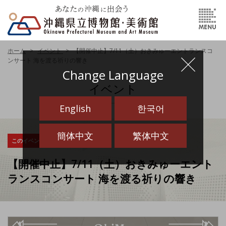
ホーム
イベント
【開催中止】7/11（土）おきみゅーエントランスコ
ンサート 海を渡る祈りの響き
Change Language
イベント
English
한국어
簡体中文
繁体中文
このイベントは終了しました
【開催中止】7/11（土）おきみゅーエント
ランスコンサート 海を渡る祈りの響き