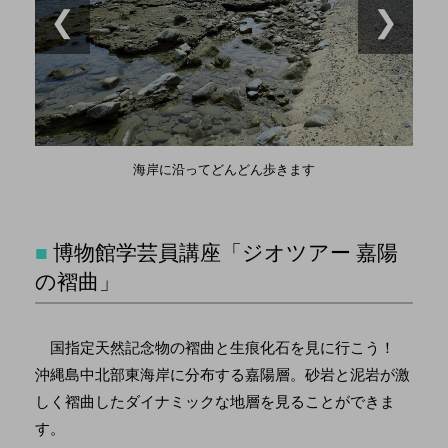
❮
❯
海岸に沿ってどんどん歩きます
■
博物館学芸員講座「ジオツアー 嘉陽
の褶曲」
国指定天然記念物の褶曲と生痕化石を見に行こう！
沖縄島中北部東海岸に分布する嘉陽層。砂岩と泥岩が激
しく褶曲したダイナミックな地層を見ることができま
す。