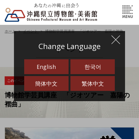
ホーム
イベント
博物館学芸員講座 「ジオツアー 嘉陽の褶曲」
Change Language
イベント
English
한국어
このイベントは終了しました
簡体中文
繁体中文
博物館学芸員講座 「ジオツアー 嘉陽の
褶曲」