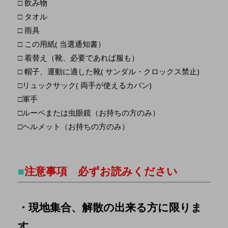
□ 飲み物
□ タオル
□ 雨具
□ この用紙( 当選通知書）
□ 着替え（靴、必要であれば服も）
□ 帽子、運動に適した靴( サンダル・クロックス禁止)
□リュックサック( 両手が使えるカバン)
□軍手
□ルーペまたは虫眼鏡（お持ちの方のみ）
□ヘルメット（お持ちの方のみ）
■
注意事項 必ずお読みください
・現地集合、解散の出来る方に限りま
す。