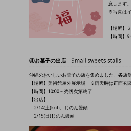
意します
※写真は
【場所】
【時間】9:0
Small sweets stalls
④お菓子の出店
沖縄のおいしいお菓子の店を集めました。各店
【場所】美術館屋外展示場 ※雨天時は正面玄
【時間】10:00～売切次第終了
【出店】
2/14(土)koti、じのん饅頭
2/15(日)じのん饅頭