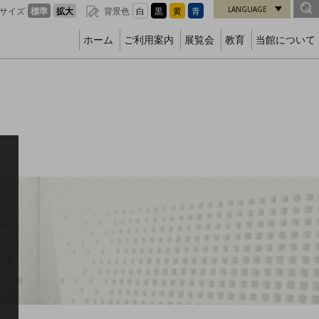
LANGUAGE
サイズ
標準
拡大
背景色
白
黒
黄
青
ホーム
ご利用案内
展覧会
教育
当館について