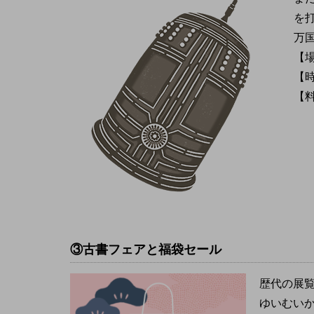
を
万
【
【時
【
③古書フェアと福袋セール
歴代の展
ゆいむい