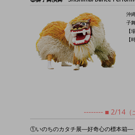
沖
子
【
【時
-------- ■ 2/
①いのちのカタチ展―好奇心の標本箱― 展示解