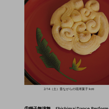
2/14（土）昔ながらの琉球菓子 koti
⑤獅子舞演舞
Shishimai
Dance Perform