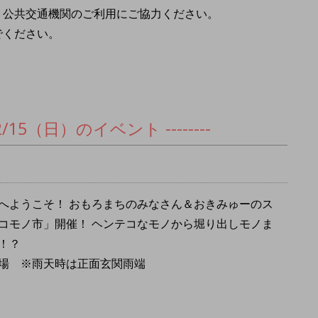
。公共交通機関のご利用にご協力ください。
でください。
）・2/15（日）のイベント --------
へようこそ！ おもろまちのみなさん＆おきみゅーのス
コモノ市」開催！ ヘンテコなモノから堀り出しモノま
！？
場 ※雨天時は正面玄関雨端