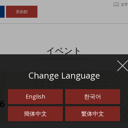
文字
美術館
イベント
Change Language
English
한국어
6
簡体中文
繁体中文