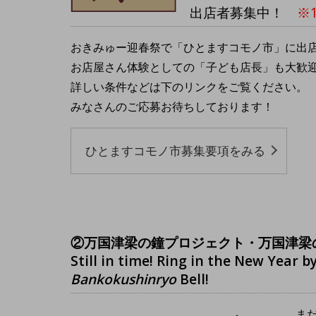
出店者募集中！
※1
おきみゅー迎春祭で「ひとますコモノ市」に出
お店屋さん体験としての「子ども店長」も大歓
詳しい条件などは下のリンクをご覧ください。
みなさんのご応募お待ちしております！
ひとますコモノ市募集要項をみる
②万国津梁の鐘プロジェクト・万国津梁
Still in time! Ring in the New Year b
Bankokushinryo
Bell!
ま