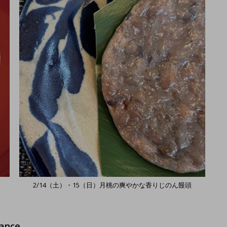
2/14（土）・15（日）月桃の爽やかな香りじのん饅頭
ance