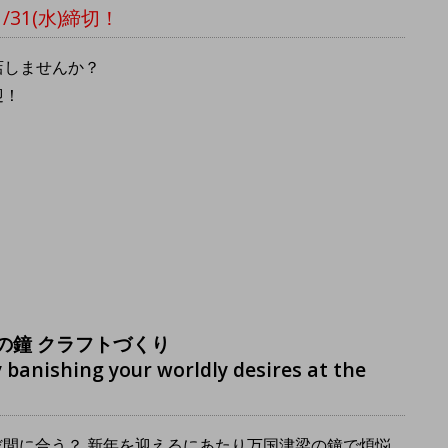
/31(水)締切！
店しませんか？
迎！
の鐘 クラフトづくり
y banishing your worldly desires at the
だ間に合う？ 新年を迎えるにあたり万国津梁の鐘で煩悩