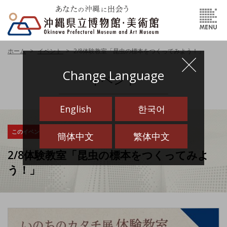
ホーム
イベント
2/8体験教室「昆虫の標本をつくってみよう！」
Change Language
イベント
English
한국어
このイベントは終了しました
簡体中文
繁体中文
2/8体験教室「昆虫の標本をつくってみよ
う！」