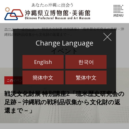
ホーム
イベント
戦災文化財展 特別講座2「琉米歴史研究会の足跡－沖
縄戦の戦利品収集から文化財の返還まで－」
Change Language
イベント
English
한국어
簡体中文
繁体中文
このイベントは終了しました
戦災文化財展 特別講座2「琉米歴史研究会の
足跡－沖縄戦の戦利品収集から文化財の返
還まで－」