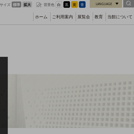
LANGUAGE
サイズ
標準
拡大
背景色
白
黒
黄
青
ホーム
ご利用案内
展覧会
教育
当館について