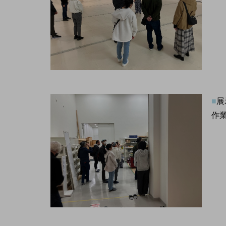
■
展
作