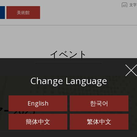
文字
美術館
イベント
Change Language
English
한국어
2025
簡体中文
繁体中文