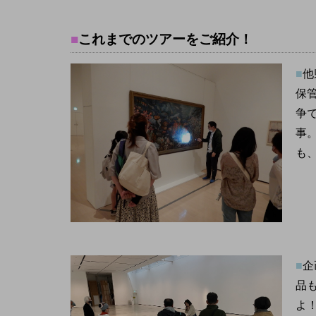
■
これまでのツアーをご紹介！
■
他
保
争
事
も
■
企
品
よ