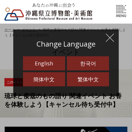
ホーム
イベント
琉球と倭寇のもの語り 関連イベント お香を体験しよ
う【キャンセル待ち受付中】
Change Language
イベント
English
한국어
簡体中文
繁体中文
このイベントは終了しました
琉球と倭寇のもの語り 関連イベント お香
を体験しよう【キャンセル待ち受付中】