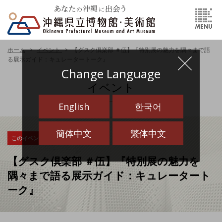
ホーム
イベント
【グスク倶楽部 ＃伍】『特別展の魅力を隅々まで語
る展示ガイド：キュレータートーク』
Change Language
イベント
English
한국어
簡体中文
繁体中文
このイベントは終了しました
【グスク倶楽部 ＃伍】『特別展の魅力を
隅々まで語る展示ガイド：キュレータート
ーク』