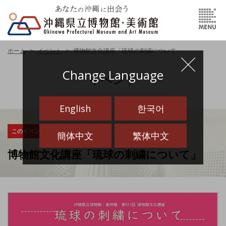
ホーム
イベント
博物館文化講座「琉球の刺繍について」
Change Language
イベント
English
한국어
このイベントは終了しました
簡体中文
繁体中文
博物館文化講座「琉球の刺繍について」