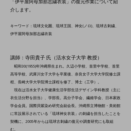
「伊平屋阿母加那志繍衣装」の復元作業について紹
介します。
キーワード：琉球文化圏、琉球王国、神女(ノロ)、琉球古刺繍、
伊平屋阿母加那志繍衣装
講師：寺田貴子 氏（活水女子大学 教授）
昭和30(1955)年沖縄県生まれ。久辺小学校、首里中学校、首里
高等学校、武庫川女子大学を卒業後、奈良女子大学大学院修士課
程、長崎大学大学院博士課程を修了、博士（工学）。
現在は活水女子大学健康生活学部生活デザイン学科教授（主に
衣生活分野を担当）、学部長。高分子学会、繊維学会、日本家政
学会会員。国際貝紫染め研究会副会長。沖縄県立博物館・美術館
に常設展示されている「琉球神女衣装」の刺繍を担当したことを
契機に、2005年からは琉球古刺繍の復元や調査研究にも取組
む。