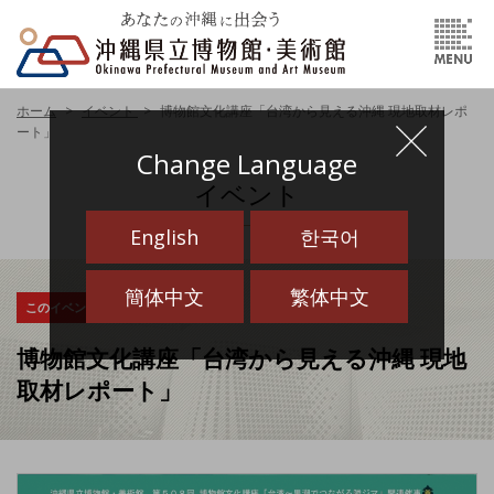
ホーム
イベント
博物館文化講座「台湾から見える沖縄 現地取材レポ
ート」
Change Language
イベント
English
한국어
簡体中文
繁体中文
このイベントは終了しました
博物館文化講座「台湾から見える沖縄 現地
取材レポート」