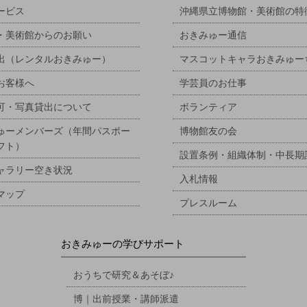
ービス
沖縄県立博物館・美術館の特
・美術館からのお願い
おきみゅー通信
出（レンタルおきみゅー）
マスコットキャラおきみゅー
お客様へ
学芸員のお仕事
可・写真貸出について
ボランティア
ゅーメンバーズ（年間パスポー
博物館友の会
フト）
設置条例・組織体制・中長期
ャラリー空き状況
入札情報
マップ
プレスルーム
おきみゅーの学びサポート
おうちで研究＆あそぼ♪
博｜出前授業・講師派遣