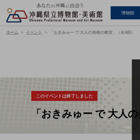
博物館
ホーム
イベント
「おきみゅー で 大人の美術の教室」（全4回）
このイベントは終了しました
「おきみゅー で 大人