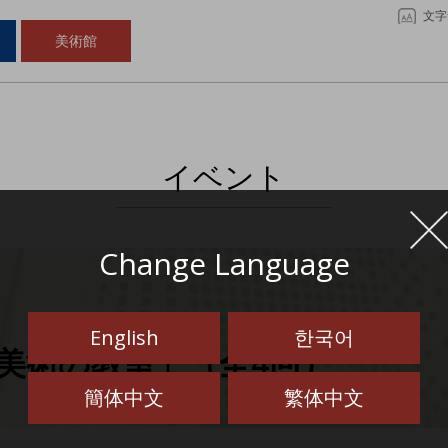
文字
美術館
イベント
Change Language
English
한국어
の美術の教室」（全4回）
簡体中文
繁体中文