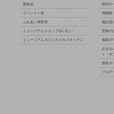
展覧会
館内サ
イベント一覧
博物館
ふれあい体験室
施設貸
ミュージアムショップゆいむい
団体の
ミュージアムカフェカメカメキッチン
撮影許
おきみ
ト・ギ
県民ギ
フロア