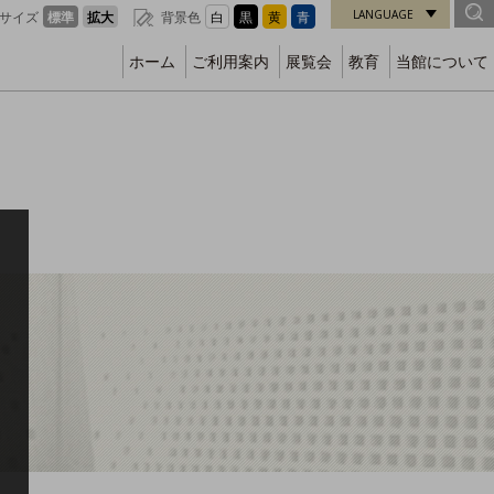
LANGUAGE
サイズ
標準
拡大
背景色
白
黒
黄
青
ホーム
ご利用案内
展覧会
教育
当館について