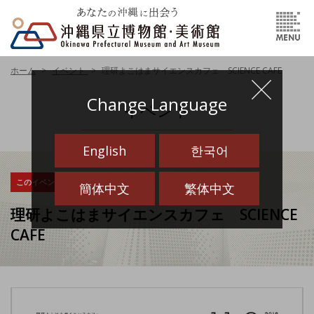
ホーム
イベント
理研よこはまサイエンスカフェ SCIENCE CAFE
Change Language
イベント
English
한국어
このイベントは終了しました
簡体中文
繁体中文
理研よこはまサイエンスカフェ SCIENCE
CAFE