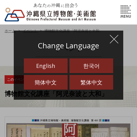
ホーム
イベント
博物館文化講座「阿児奈波と大和」
Change Language
イベント
English
한국어
このイベントは終了しました
簡体中文
繁体中文
博物館文化講座「阿児奈波と大和」