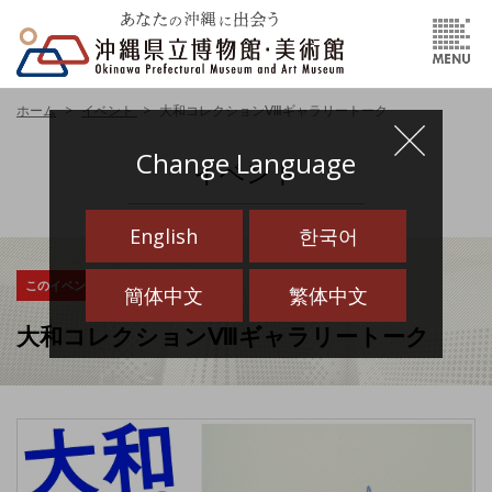
ホーム
イベント
大和コレクションⅧギャラリートーク
Change Language
イベント
English
한국어
このイベントは終了しました
簡体中文
繁体中文
大和コレクションⅧギャラリートーク