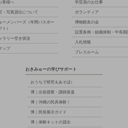
お客様へ
学芸員のお仕事
可・写真貸出について
ボランティア
ゅーメンバーズ（年間パスポー
博物館友の会
フト）
設置条例・組織体制・中長期
ャラリー空き状況
入札情報
マップ
プレスルーム
おきみゅーの学びサポート
おうちで研究＆あそぼ♪
博｜出前授業・講師派遣
博｜沖縄の民具体験！
博｜民俗展示ガイド
博｜体験キットの貸出