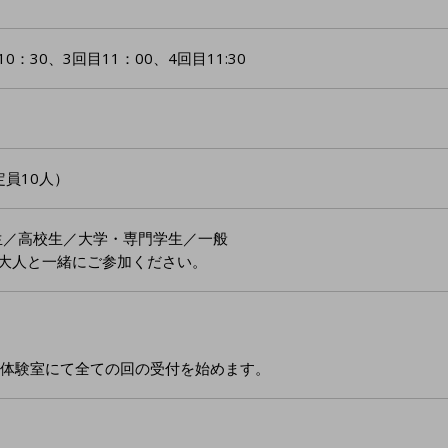
0：30、3回目11：00、4回目11:30
定員10人）
生／高校生／大学・専門学生／一般
は大人と一緒にご参加ください。
い体験室にて全ての回の受付を始めます。