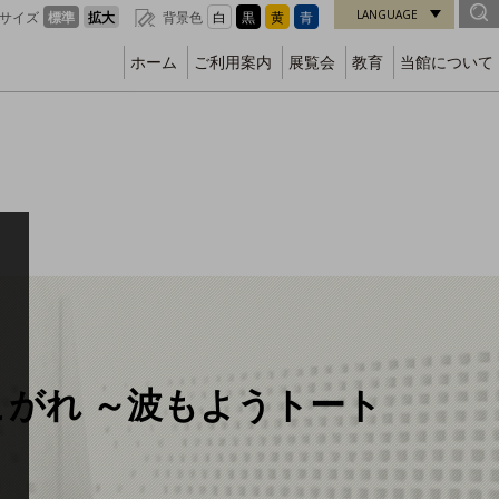
LANGUAGE
サイズ
標準
拡大
背景色
白
黒
黄
青
ホーム
ご利用案内
展覧会
教育
当館について
こがれ ～波もようトート