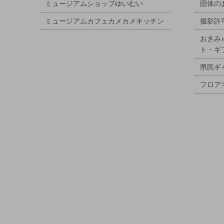
ミュージアムショップゆいむい
団体の
ミュージアムカフェカメカメキッチン
撮影許
おきみ
ト・ギ
県民ギ
フロア