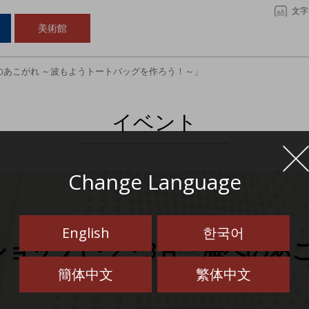
文字
美術館
のあこがれ ～波もようトートバッグを作ろう！～」
イベント
Change Language
English
한국어
ョップ1・2・3月「海へのあ
簡体中文
繁体中文